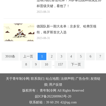
连续2场比赛造绝杀！36岁泰山战神或成足协
杯晋级关键，看他了！
2023-08-31
德国队新一期大名单：京多安、哈弗茨领
衔，格罗斯首次入选
2023-08-31
3910条
上一页
1
2
3
4
5
6
7
8
9
10
..
157
下一页
关于青年制冷网
|
联系我们
|
站点地图
|
法律声明
|
广告合作
|
友情链
接
|
用户反馈
版权所有： 青年制冷网 All Rights Reserved
皖ICP备2022009963号-20
联系邮箱：39 60 291 42@qq.com