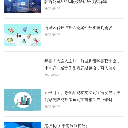
陕西公司8.39%股权转让给陕西祥沣
2023-09-08
渭城区召开行政诉讼案件分析研判会议
2023-09-08
恭喜！大连人主帅、前国脚谢晖喜获千金，
小16岁二婚妻子是俄罗斯超模，两人如今已
儿女双全
2023-09-08
五部门：引导金融资本支持元宇宙发展，推
动减税降费政策向元宇宙相关产业倾斜
2023-09-08
定线制(关于定线制简述)