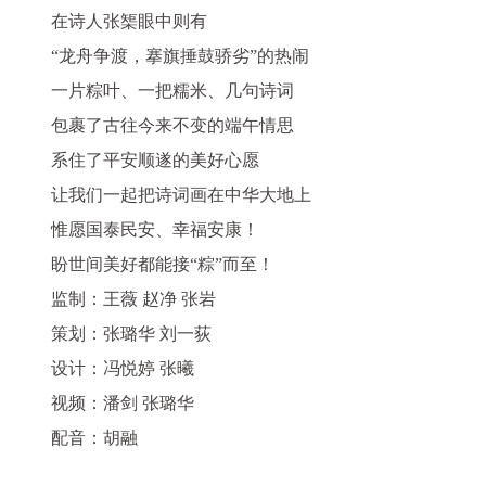
在诗人张榘眼中则有
“龙舟争渡，搴旗捶鼓骄劣”的热闹
一片粽叶、一把糯米、几句诗词
包裹了古往今来不变的端午情思
系住了平安顺遂的美好心愿
让我们一起把诗词画在中华大地上
惟愿国泰民安、幸福安康！
盼世间美好都能接“粽”而至！
监制：王薇 赵净 张岩
策划：张璐华 刘一荻
设计：冯悦婷 张曦
视频：潘剑 张璐华
配音：胡融