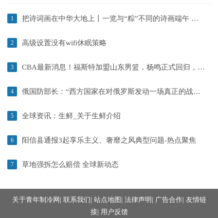
把诗词画在中华大地上丨一览与“粽”不同的诗画端午 快看点
1
高级设置没有wifi休眠策略
2
CBA最新消息！福斯特加盟山东男篮，杨鸣正式回归，周琦锁定上海 当前热闻
3
俄国防部长：“西方国家在对俄罗斯发动一场真正的战争”-焦点资讯
4
全球资讯：生鲜_关于生鲜介绍
5
阳信县通报3起享乐主义、奢靡之风典型问题-热点聚焦
6
草地强拆怎么赔偿 全球新动态
7
关于青年制冷网
|
联系我们
|
站点地图
|
法律声明
|
广告合作
|
友情链
接
|
用户反馈