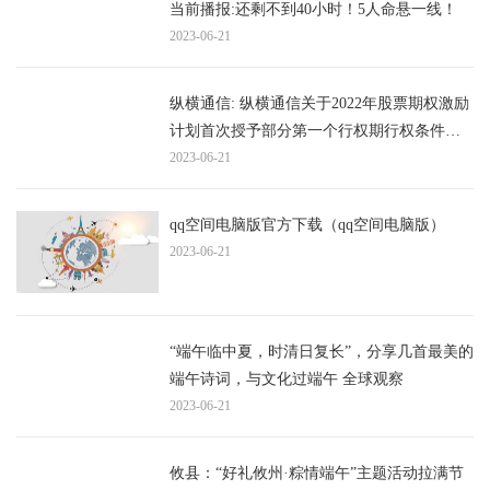
当前播报:还剩不到40小时！5人命悬一线！
2023-06-21
纵横通信: 纵横通信关于2022年股票期权激励
计划首次授予部分第一个行权期行权条件成
就的公告
2023-06-21
qq空间电脑版官方下载（qq空间电脑版）
2023-06-21
“端午临中夏，时清日复长”，分享几首最美的
端午诗词，与文化过端午 全球观察
2023-06-21
攸县：“好礼攸州·粽情端午”主题活动拉满节