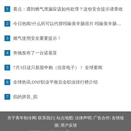
看点：遇到燃气泄漏应该如何处理？这份安全提示请查收
1
今日热闻!什么药可以代替吲哚美辛肠溶片 吲哚美辛肠溶片替代药
2
燃气使用安全重要提示！
3
奔驰发布了一台诺基亚
4
7月3日这只新股申购（信音电子）！ 全球要闻
5
全球热讯:DNF职业平衡后全职业排行榜介绍
6
拟的拼音_拟
7
关于青年制冷网
|
联系我们
|
站点地图
|
法律声明
|
广告合作
|
友情链
接
|
用户反馈