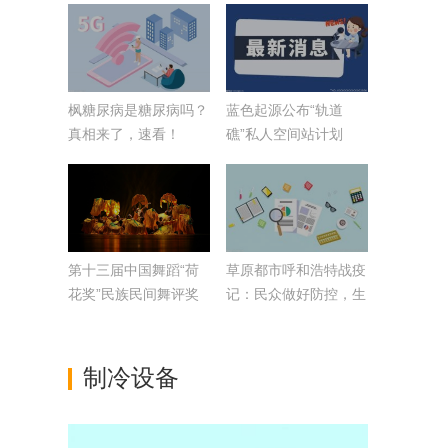
枫糖尿病是糖尿病吗？
蓝色起源公布“轨道
真相来了，速看！
礁”私人空间站计划
第十三届中国舞蹈“荷
草原都市呼和浩特战疫
花奖”民族民间舞评奖
记：民众做好防控，生
活动开幕
活未受冲击
制冷设备