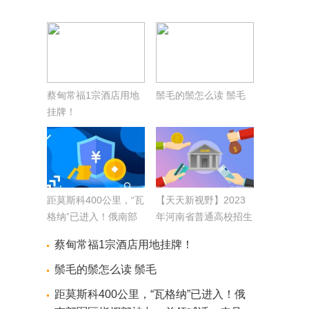
蔡甸常福1宗酒店用地
鬃毛的鬃怎么读 鬃毛
挂牌！
距莫斯科400公里，“瓦
【天天新视野】2023
格纳”已进入！俄南部
年河南省普通高校招生
军区指挥部被占，首领
录取控制分数线发布！
蔡甸常福1宗酒店用地挂牌！
喊话：来见我！车
臣“平叛”部队已抵达
鬃毛的鬃怎么读 鬃毛
距莫斯科400公里，“瓦格纳”已进入！俄