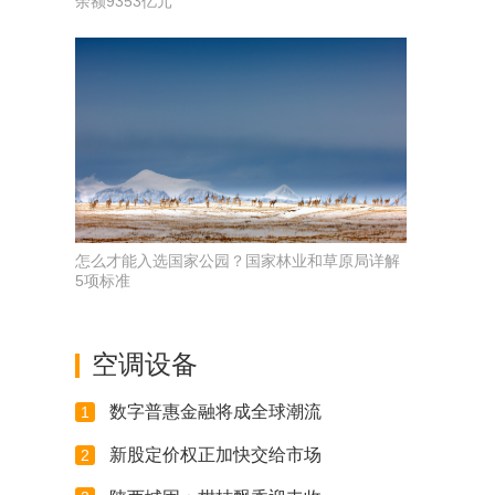
余额9353亿元
怎么才能入选国家公园？国家林业和草原局详解
5项标准
空调设备
数字普惠金融将成全球潮流
1
新股定价权正加快交给市场
2