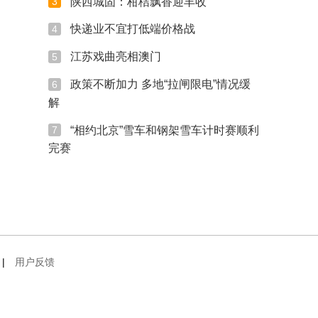
陕西城固：柑桔飘香迎丰收
3
快递业不宜打低端价格战
4
江苏戏曲亮相澳门
5
政策不断加力 多地“拉闸限电”情况缓
6
解
“相约北京”雪车和钢架雪车计时赛顺利
7
完赛
|
用户反馈