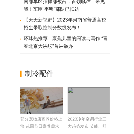
南部军区指挥部被占，首领喊话：来见
我！车臣“平叛”部队已抵达
【天天新视野】2023年河南省普通高校
招生录取控制分数线发布！
环球热推荐：聚焦儿童的阅读与写作 “青
春北京大讲坛”首讲举办
制冷配件
部分宠物店寄养价格上
2023冷年空调行业三
涨 或因节日寄养需求
大趋势发布 节能、舒
增加
适、健康成主线