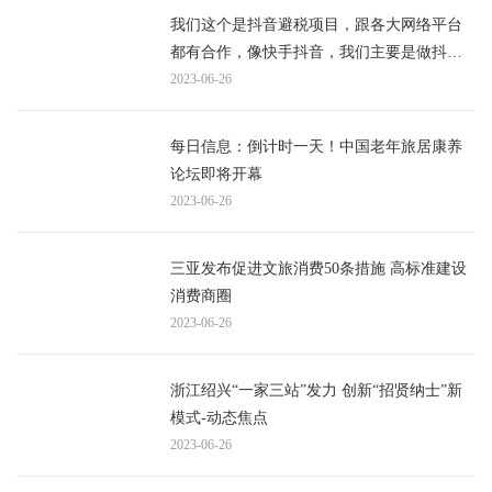
我们这个是抖音避税项目，跟各大网络平台
都有合作，像快手抖音，我们主要是做抖音_
精选
2023-06-26
每日信息：倒计时一天！中国老年旅居康养
论坛即将开幕
2023-06-26
三亚发布促进文旅消费50条措施 高标准建设
消费商圈
2023-06-26
浙江绍兴“一家三站”发力 创新“招贤纳士”新
模式-动态焦点
2023-06-26