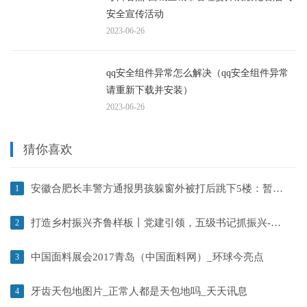
安全宣传活动
2023-06-26
qq安全组件异常怎么解决（qq安全组件异常
请重新下载并安装）
2023-06-26
猜你喜欢
安徽合肥长丰警方通报男孩躲窗外被打后跳下5楼：暂无生命危险_世界即时看
1
打造乡村振兴齐鲁样板丨党建引领，五级书记抓振兴-天天微头条
2
中国面料展会2017青岛（中国面料网）_环球今亮点
3
牙齿天包地图片_正常人都是天包地吗_天天讯息
4