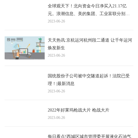
全球观天下！北向资金今日净买入21.17亿
元。浪潮信息、美的集团、工业富联分别净
买入8.36亿元、5.96亿元、4.53亿元。五粮液
2023-06-26
净卖出额居首，金额为7.44亿元。
天天热讯:京杭运河杭州段二通道 让千年运河
焕发新生
2023-06-26
国统股份子公司被中交隧道起诉！法院已受
理！|最新消息
2023-06-26
2022年好莱坞枪战大片 枪战大片
2023-06-26
每日看点!西城区城市管理委开展液化石油气