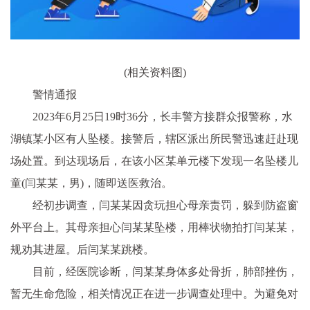
(相关资料图)
警情通报
2023年6月25日19时36分，长丰警方接群众报警称，水
湖镇某小区有人坠楼。接警后，辖区派出所民警迅速赶赴现
场处置。到达现场后，在该小区某单元楼下发现一名坠楼儿
童(闫某某，男)，随即送医救治。
经初步调查，闫某某因贪玩担心母亲责罚，躲到防盗窗
外平台上。其母亲担心闫某某坠楼，用棒状物拍打闫某某，
规劝其进屋。后闫某某跳楼。
目前，经医院诊断，闫某某身体多处骨折，肺部挫伤，
暂无生命危险，相关情况正在进一步调查处理中。为避免对