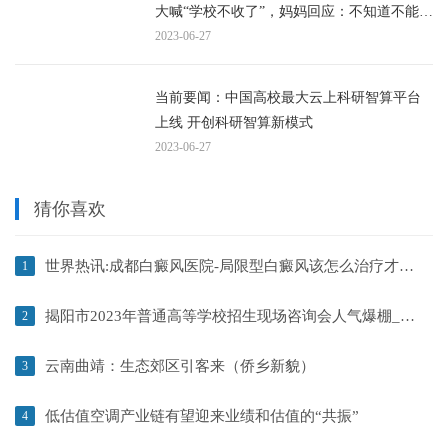
大喊“学校不收了”，妈妈回应：不知道不能
拆，事情已发生，解决就行了
2023-06-27
当前要闻：中国高校最大云上科研智算平台
上线 开创科研智算新模式
2023-06-27
猜你喜欢
世界热讯:成都白癜风医院-局限型白癜风该怎么治疗才好呢？
1
揭阳市2023年普通高等学校招生现场咨询会人气爆棚_世界观焦点
2
云南曲靖：生态郊区引客来（侨乡新貌）
3
低估值空调产业链有望迎来业绩和估值的“共振”
4