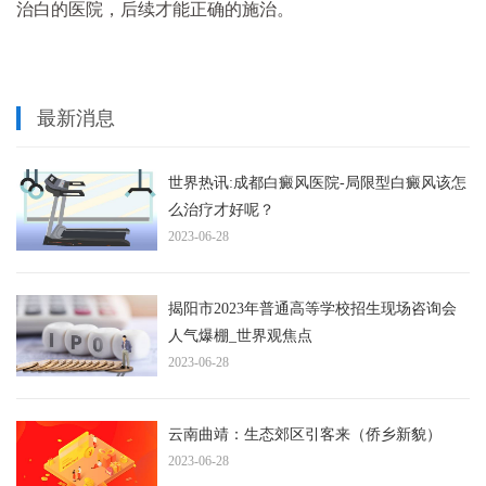
治白的医院，后续才能正确的施治。
最新消息
世界热讯:成都白癜风医院-局限型白癜风该怎
么治疗才好呢？
2023-06-28
揭阳市2023年普通高等学校招生现场咨询会
人气爆棚_世界观焦点
2023-06-28
云南曲靖：生态郊区引客来（侨乡新貌）
2023-06-28