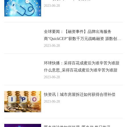
2023-06-28
全球要闻：【融资事件】品牌出海服务
商“QuickCEP”获数千万元战略融资 源数创投
领投
2023-06-28
环球快播：采得百花成蜜后为谁辛苦为谁甜
什么意思_采得百花成蜜后为谁辛苦为谁甜
2023-06-28
快资讯丨城市房屋拆迁如何获得合理补偿
2023-06-28