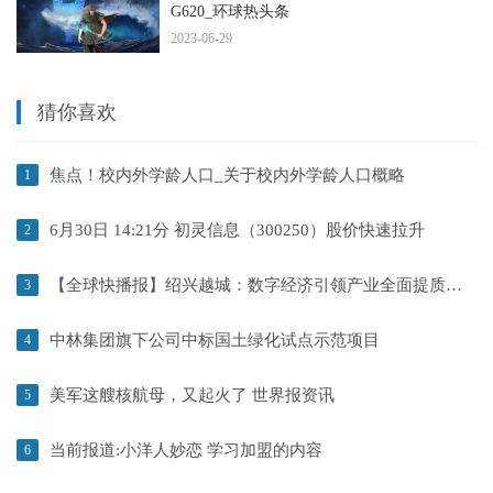
G620_环球热头条
2023-06-29
猜你喜欢
焦点！校内外学龄人口_关于校内外学龄人口概略
1
6月30日 14:21分 初灵信息（300250）股价快速拉升
2
【全球快播报】绍兴越城：数字经济引领产业全面提质增效
3
中林集团旗下公司中标国土绿化试点示范项目
4
美军这艘核航母，又起火了 世界报资讯
5
当前报道:小洋人妙恋 学习加盟的内容
6