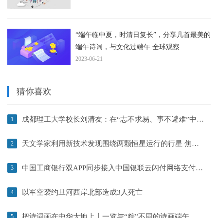
“端午临中夏，时清日复长”，分享几首最美的
端午诗词，与文化过端午 全球观察
2023-06-21
猜你喜欢
成都理工大学校长刘清友：在“志不求易、事不避难”中不断超越，在学习和实践中走向更加美好的未来 | 毕业季·校长说|最新消息
1
天文学家利用新技术发现围绕两颗恒星运行的行星 焦点简讯
2
中国工商银行双APP同步接入中国银联云闪付网络支付平台
3
以军空袭约旦河西岸北部造成3人死亡
4
把诗词画在中华大地上丨一览与“粽”不同的诗画端午 快看点
5