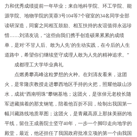
力和优秀成绩提前一年毕业；来自地科学院、环工学院、能
源学院、地物学院的芙蓉3号104等7个寝室的34名同学全部
读研深造，同窗之间相互鼓励、相互扶持的友谊值得永远珍
惜……刘清友说，“这些由我们携手创造硕果累累的成绩
单，是对‘不甘人后、敢为人先’的生动实践，在今后的人生
道路中，希望你们继续坚守成理人敢为人先的精神追求。”
成都理工大学毕业典礼
点燃勇攀高峰这粒梦想的火种。在刘清友看来，这团
火，是常隆庆教授走进攀西地区手持的火把，照耀他跋山涉
水，成就“西南明珠”攀钢基地；这团火，是张倬元老校长随
军进藏揣着的那支钢笔，陪着他百折不回，绘制出我国第一
幅川藏路线地质草图；这团火，是青藏高原上那抹美丽的地
平线，留住王成善院士坚守40年，一步一个脚印走向地学的
殿堂，最近，他还担任了我国政府批准立项的第一个由我国