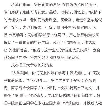
珍藏迎难而上这枚青春的勋章“在特殊的抗疫经历中，
你们磨砺了难能可贵的意志品质。”刘清友回忆道，“疫情下
的成理校园里，老师们离开课堂、实验室，走进食堂拿起锅
铲、饭勺，为你们备菜、打饭，校内外为‘帮厨界的天花
板’点赞动容；同学们毅然穿上红马甲，用志愿行动为校园
筑就了一道青春的红色屏障，践行了‘强国有我，请党放
心’的壮丽誓言。”他说，这堂生动的“抗疫大思政课”一定会
成为同学们毕生难忘的记忆和终身受用的财富。
成都理工大学校长刘清友
“大学期间，你们克服困难在学海中汲取知识、在实践
中收获成长。”毕业典礼上，多位优秀学子被校长点名表
扬：商学院卢钦同学在TOP期刊上发表3篇高水平论文，并
担任了SCI期刊的审稿人，展现出优秀的科研创新能力；数
理学院余正波同学在多项全国大赛中斩获佳绩，并以过人毅