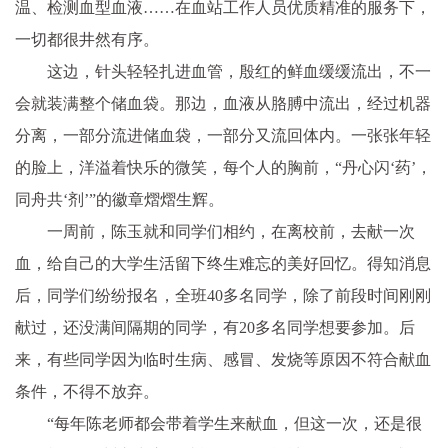
温、检测血型血液……在血站工作人员优质精准的服务下，
一切都很井然有序。
这边，针头轻轻扎进血管，殷红的鲜血缓缓流出，不一
会就装满整个储血袋。那边，血液从胳膊中流出，经过机器
分离，一部分流进储血袋，一部分又流回体内。一张张年轻
的脸上，洋溢着快乐的微笑，每个人的胸前，“丹心闪‘药’，
同舟共‘剂’”的徽章熠熠生辉。
一周前，陈玉就和同学们相约，在离校前，去献一次
血，给自己的大学生活留下终生难忘的美好回忆。得知消息
后，同学们纷纷报名，全班40多名同学，除了前段时间刚刚
献过，还没满间隔期的同学，有20多名同学想要参加。后
来，有些同学因为临时生病、感冒、发烧等原因不符合献血
条件，不得不放弃。
“每年陈老师都会带着学生来献血，但这一次，还是很