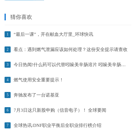
猜你喜欢
“最后一课”，开在献血大厅里_环球快讯
1
看点：遇到燃气泄漏应该如何处理？这份安全提示请查收
2
今日热闻!什么药可以代替吲哚美辛肠溶片 吲哚美辛肠溶片替代药
3
燃气使用安全重要提示！
4
奔驰发布了一台诺基亚
5
7月3日这只新股申购（信音电子）！ 全球要闻
6
全球热讯:DNF职业平衡后全职业排行榜介绍
7