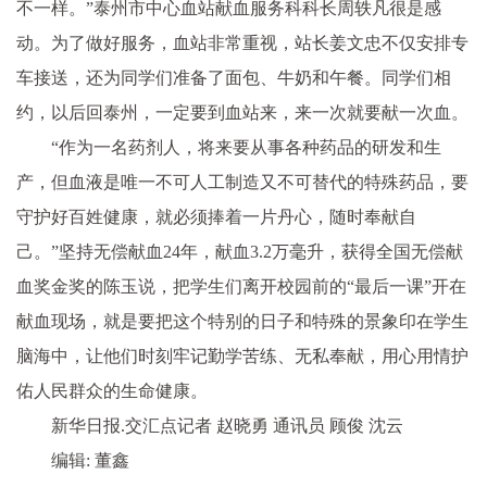
不一样。”泰州市中心血站献血服务科科长周轶凡很是感
动。为了做好服务，血站非常重视，站长姜文忠不仅安排专
车接送，还为同学们准备了面包、牛奶和午餐。同学们相
约，以后回泰州，一定要到血站来，来一次就要献一次血。
“作为一名药剂人，将来要从事各种药品的研发和生
产，但血液是唯一不可人工制造又不可替代的特殊药品，要
守护好百姓健康，就必须捧着一片丹心，随时奉献自
己。”坚持无偿献血24年，献血3.2万毫升，获得全国无偿献
血奖金奖的陈玉说，把学生们离开校园前的“最后一课”开在
献血现场，就是要把这个特别的日子和特殊的景象印在学生
脑海中，让他们时刻牢记勤学苦练、无私奉献，用心用情护
佑人民群众的生命健康。
新华日报.交汇点记者 赵晓勇 通讯员 顾俊 沈云
编辑: 董鑫