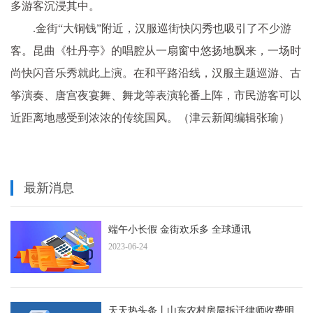
多游客沉浸其中。
.金街“大铜钱”附近，汉服巡街快闪秀也吸引了不少游
客。昆曲《牡丹亭》的唱腔从一扇窗中悠扬地飘来，一场时
尚快闪音乐秀就此上演。在和平路沿线，汉服主题巡游、古
筝演奏、唐宫夜宴舞、舞龙等表演轮番上阵，市民游客可以
近距离地感受到浓浓的传统国风。（津云新闻编辑张瑜）
最新消息
端午小长假 金街欢乐多 全球通讯
2023-06-24
天天热头条丨山东农村房屋拆迁律师收费明