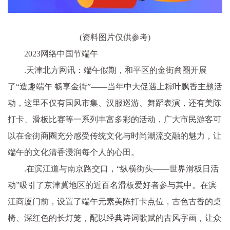
(资料图片仅供参考)
2023网络中国节端午
.
天津北方网讯：
端午假期，和平区的金街商圈开展
了“造趣端午 畅享金街”——当年中大促遇上粽叶飘香主题活
动，这里不仅有国风市集、汉服巡游、舞蹈表演，还有美陈
打卡、滑板比赛等一系列丰富多彩的活动，广大市民游客可
以在金街商圈充分感受传统文化与时尚潮流交融的魅力，让
端午的文化清香浸润每个人的心田。
.在滨江道与南京路交口，“纵横街头——世界滑板日活
动”吸引了京津冀地区的近百名滑板爱好者参与其中。在滨
江商厦门前，设置了端午元素美陈打卡点位，古色古香的桌
椅、深红色的长灯笼，配以经典诗词歌赋的古风字画，让众