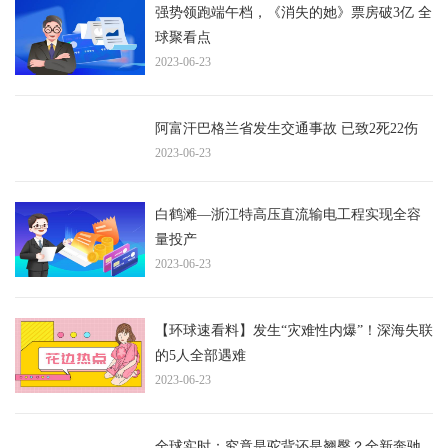
强势领跑端午档，《消失的她》票房破3亿 全
球聚看点
2023-06-23
阿富汗巴格兰省发生交通事故 已致2死22伤
2023-06-23
白鹤滩—浙江特高压直流输电工程实现全容
量投产
2023-06-23
【环球速看料】发生“灾难性内爆”！深海失联
的5人全部遇难
2023-06-23
全球实时：究竟是驼背还是翘臀？全新奔驰