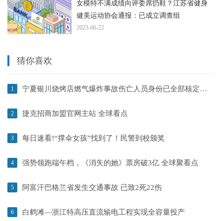
女模特不满成绩向评委席扔鞋？江苏省健身
健美运动协会通报：已成立调查组
2023-06-22
猜你喜欢
宁夏银川烧烤店燃气爆炸事故伤亡人员身份已全部核定_当前头条
1
捷克招商加盟官网主站 全球看点
2
每日速看!“撑伞女孩”找到了！民警到校颁奖
3
强势领跑端午档，《消失的她》票房破3亿 全球聚看点
4
阿富汗巴格兰省发生交通事故 已致2死22伤
5
白鹤滩—浙江特高压直流输电工程实现全容量投产
6