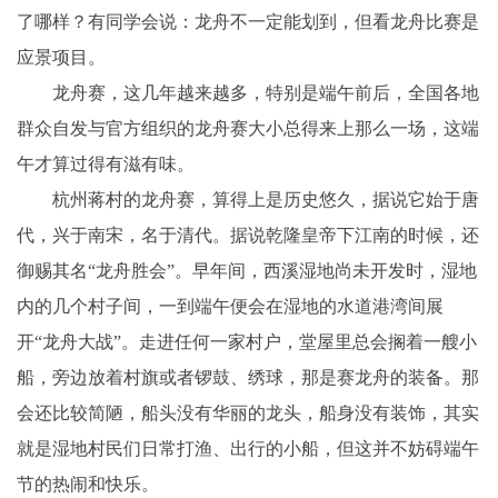
了哪样？有同学会说：龙舟不一定能划到，但看龙舟比赛是
应景项目。
龙舟赛，这几年越来越多，特别是端午前后，全国各地
群众自发与官方组织的龙舟赛大小总得来上那么一场，这端
午才算过得有滋有味。
杭州蒋村的龙舟赛，算得上是历史悠久，据说它始于唐
代，兴于南宋，名于清代。据说乾隆皇帝下江南的时候，还
御赐其名“龙舟胜会”。早年间，西溪湿地尚未开发时，湿地
内的几个村子间，一到端午便会在湿地的水道港湾间展
开“龙舟大战”。走进任何一家村户，堂屋里总会搁着一艘小
船，旁边放着村旗或者锣鼓、绣球，那是赛龙舟的装备。那
会还比较简陋，船头没有华丽的龙头，船身没有装饰，其实
就是湿地村民们日常打渔、出行的小船，但这并不妨碍端午
节的热闹和快乐。