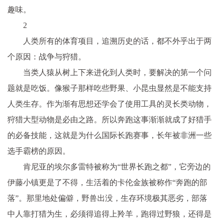
趣味。
2
人类所有的体育项目，追溯历史的话，都不外乎出于两
个原因：战争与狩猎。
当类人猿从树上下来进化到人类时，要解决的第一个问
题就是吃饭。像猴子那样吃些野果、小昆虫显然是不能支持
人类生存。作为渐有思想还学会了使用工具的灵长类动物，
狩猎大型动物是必由之路。所以奔跑这事渐渐就成了好猎手
的必备技能，这就是为什么国际长跑赛事，长年被非洲一些
选手霸榜的原因。
肯尼亚的埃尔多雷特被称为“世界长跑之都”，它旁边的
伊藤小镇更是了不得，生活着的卡伦金族被称作“奔跑的部
落”。那里地处偏僻，野兽出没，生存环境极其恶劣，部落
中人靠打猎为生，必须得追得上羚羊，跑得过野狼，还得是