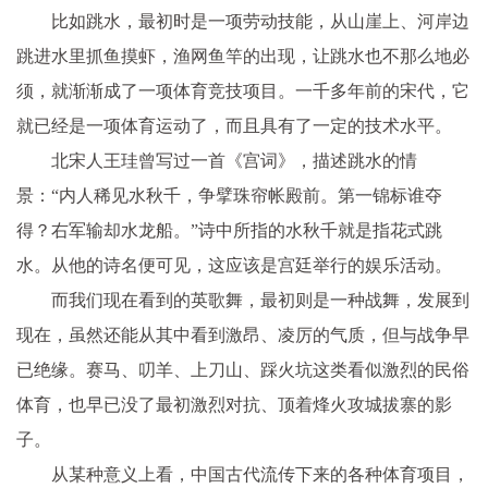
比如跳水，最初时是一项劳动技能，从山崖上、河岸边
跳进水里抓鱼摸虾，渔网鱼竿的出现，让跳水也不那么地必
须，就渐渐成了一项体育竞技项目。一千多年前的宋代，它
就已经是一项体育运动了，而且具有了一定的技术水平。
北宋人王珪曾写过一首《宫词》，描述跳水的情
景：“内人稀见水秋千，争擘珠帘帐殿前。第一锦标谁夺
得？右军输却水龙船。”诗中所指的水秋千就是指花式跳
水。从他的诗名便可见，这应该是宫廷举行的娱乐活动。
而我们现在看到的英歌舞，最初则是一种战舞，发展到
现在，虽然还能从其中看到激昂、凌厉的气质，但与战争早
已绝缘。赛马、叨羊、上刀山、踩火坑这类看似激烈的民俗
体育，也早已没了最初激烈对抗、顶着烽火攻城拔寨的影
子。
从某种意义上看，中国古代流传下来的各种体育项目，