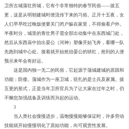
卫所古城蒲壮所城，它有个非常独特的春节民俗——拔五
更，这是从明朝建城时便流传下来的习俗。正月十五夜，女
人们早早吃过晚饭便要关门闭户躲在家里，不得偷看户外。
半夜时分，城里的青壮男子需全部出动集中在东西城门处，
然后从东西庙中抬出晏公（河神）塑像开始飞奔，看哪一队
先跑到城中心处。接着就开始抢抬晏公的轿杠，抢到的人便
预示来年会有好运。
这是国内独一无二的民俗，它起源于蒲城建城的原因和
功能：防倭。蒲城作为一座卫城，驻扎的是士兵及家属。拔
五更的形式，正是当年卫所官兵为了让大家在过年之时，仍
不懈怠加强战备及训练而兴起的运动。
3
当人类社会慢慢进步，温饱慢慢能够保证时，许多劳动
技能就开始慢慢弱化了原始功能，向可观赏性发展。