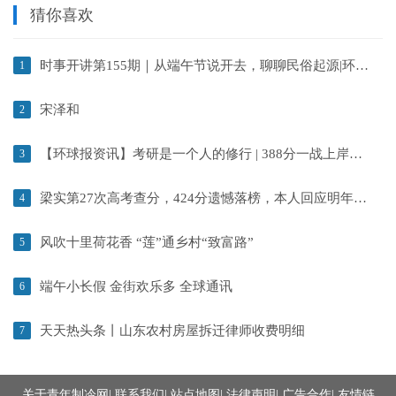
猜你喜欢
时事开讲第155期｜从端午节说开去，聊聊民俗起源|环球报道
1
宋泽和
2
【环球报资讯】考研是一个人的修行 | 388分一战上岸浙江师大学科美术学姐经验分享
3
梁实第27次高考查分，424分遗憾落榜，本人回应明年或许放弃高考 天天视点
4
风吹十里荷花香 “莲”通乡村“致富路”
5
端午小长假 金街欢乐多 全球通讯
6
天天热头条丨山东农村房屋拆迁律师收费明细
7
关于青年制冷网
|
联系我们
|
站点地图
|
法律声明
|
广告合作
|
友情链