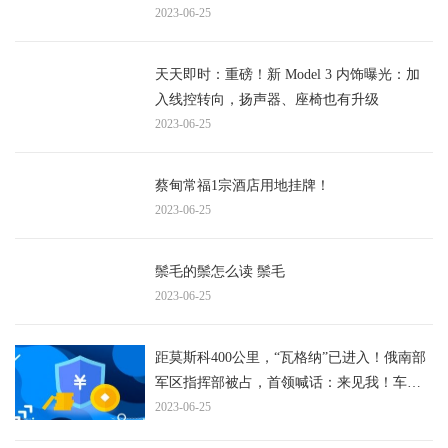
2023-06-25
天天即时：重磅！新 Model 3 内饰曝光：加
入线控转向，扬声器、座椅也有升级
2023-06-25
蔡甸常福1宗酒店用地挂牌！
2023-06-25
鬃毛的鬃怎么读 鬃毛
2023-06-25
距莫斯科400公里，“瓦格纳”已进入！俄南部
军区指挥部被占，首领喊话：来见我！车
臣“平叛”部队已抵达
2023-06-25