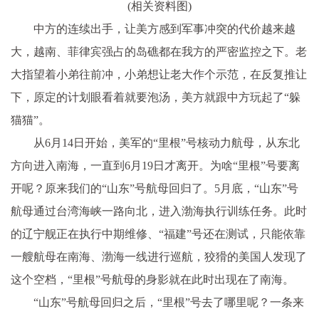
(相关资料图)
中方的连续出手，让美方感到军事冲突的代价越来越
大，越南、菲律宾强占的岛礁都在我方的严密监控之下。老
大指望着小弟往前冲，小弟想让老大作个示范，在反复推让
下，原定的计划眼看着就要泡汤，美方就跟中方玩起了“躲
猫猫”。
从6月14日开始，美军的“里根”号核动力航母，从东北
方向进入南海，一直到6月19日才离开。为啥“里根”号要离
开呢？原来我们的“山东”号航母回归了。5月底，“山东”号
航母通过台湾海峡一路向北，进入渤海执行训练任务。此时
的辽宁舰正在执行中期维修、“福建”号还在测试，只能依靠
一艘航母在南海、渤海一线进行巡航，狡猾的美国人发现了
这个空档，“里根”号航母的身影就在此时出现在了南海。
“山东”号航母回归之后，“里根”号去了哪里呢？一条来