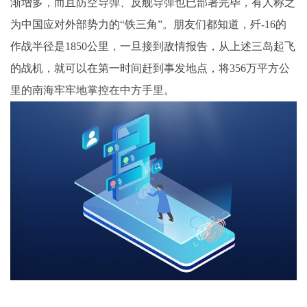
渐增多，而且防空导弹、反舰导弹也已部署完毕，有人称之
为中国应对外部势力的“铁三角”。朋友们都知道，歼-16的
作战半径是1850公里，一旦接到敌情报告，从上述三岛起飞
的战机，就可以在第一时间赶到事发地点，将356万平方公
里的南海牢牢地掌控在中方手里。