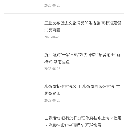
2023-06-26
三亚发布促进文旅消费50条措施 高标准建设
消费商圈
2023-06-26
浙江绍兴“一家三站”发力 创新“招贤纳士”新
模式-动态焦点
2023-06-26
米饭团制作方法窍门_米饭团的烹饪方法_世
界微资讯
2023-06-26
世界滚动:银行怎样办理停息挂账上海？信用
卡停息挂账好申请吗？ 环球快看