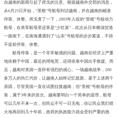
自越南的新闻引起了挥戈的注意。根据越南外交部的消息，
从6月25日开始，“里根”号航母到访越南，并在越南的岘港
停靠、休整。挥戈查了一下，2003年入役的“里根”号核动力
航母，在美军航母里还算是“少壮派”，此次从日本横须贺港
一路南下，在南海遭遇到了“山东”号航母的步步紧逼，不得
不提前停靠、休整。
航母停靠，是一个非常敏感的问题。越南在经济上严重
地依赖于中国，最近的用电荒，还得依靠中国出手救援。而
且，越南对美国一直怀有强烈的戒心。一场越南战争，200
多万人的伤亡代价，让越南人始终记忆犹新。基于上述两个
原因，尽管美国一直在试图拉拢越南，但“里根”号航母的停
靠，属于3年来的首次。越南要明白一个简单的道理，航母
可以几年不来一次，但民众不可一日无电，你让民众黑灯瞎
火地再回到几十年前，政府的执政能力就会受到严重的挑