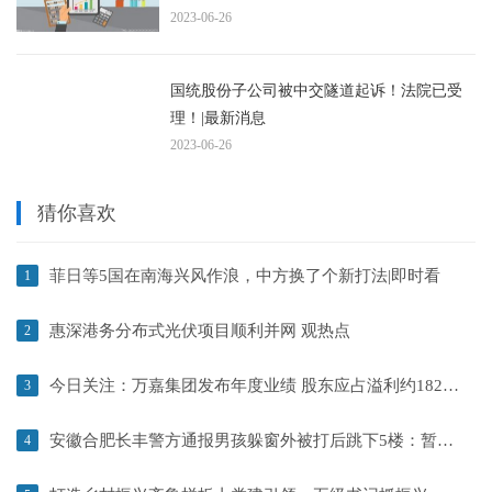
2023-06-26
国统股份子公司被中交隧道起诉！法院已受
理！|最新消息
2023-06-26
猜你喜欢
菲日等5国在南海兴风作浪，中方换了个新打法|即时看
1
惠深港务分布式光伏项目顺利并网 观热点
2
今日关注：万嘉集团发布年度业绩 股东应占溢利约182万港元同比扭亏为盈
3
安徽合肥长丰警方通报男孩躲窗外被打后跳下5楼：暂无生命危险_世界即时看
4