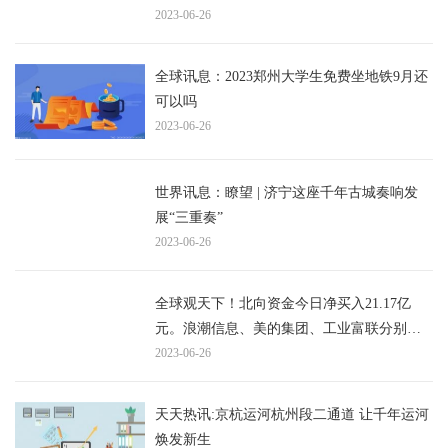
2023-06-26
全球讯息：2023郑州大学生免费坐地铁9月还
可以吗
2023-06-26
世界讯息：瞭望 | 济宁这座千年古城奏响发
展“三重奏”
2023-06-26
全球观天下！北向资金今日净买入21.17亿
元。浪潮信息、美的集团、工业富联分别净
买入8.36亿元、5.96亿元、4.53亿元。五粮液
2023-06-26
净卖出额居首，金额为7.44亿元。
天天热讯:京杭运河杭州段二通道 让千年运河
焕发新生