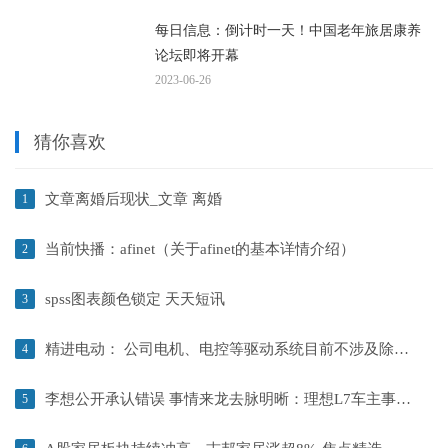
每日信息：倒计时一天！中国老年旅居康养
论坛即将开幕
2023-06-26
猜你喜欢
文章离婚后现状_文章 离婚
1
当前快播：afinet（关于afinet的基本详情介绍）
2
spss图表颜色锁定 天天短讯
3
精进电动： 公司电机、电控等驱动系统目前不涉及除新能源汽车和船舶之外的其他领域|全球今日报
4
李想公开承认错误 事情来龙去脉明晰：理想L7车主事故后质疑安全 天天热消息
5