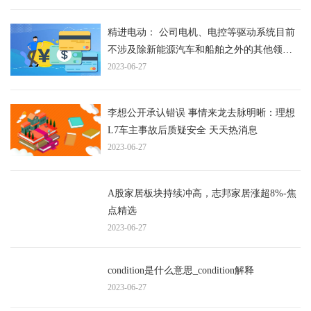
精进电动： 公司电机、电控等驱动系统目前
不涉及除新能源汽车和船舶之外的其他领域|
全球今日报
2023-06-27
李想公开承认错误 事情来龙去脉明晰：理想
L7车主事故后质疑安全 天天热消息
2023-06-27
A股家居板块持续冲高，志邦家居涨超8%-焦
点精选
2023-06-27
condition是什么意思_condition解释
2023-06-27