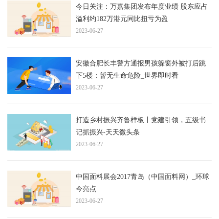
今日关注：万嘉集团发布年度业绩 股东应占
溢利约182万港元同比扭亏为盈
2023-06-27
安徽合肥长丰警方通报男孩躲窗外被打后跳
下5楼：暂无生命危险_世界即时看
2023-06-27
打造乡村振兴齐鲁样板丨党建引领，五级书
记抓振兴-天天微头条
2023-06-27
中国面料展会2017青岛（中国面料网）_环球
今亮点
2023-06-27