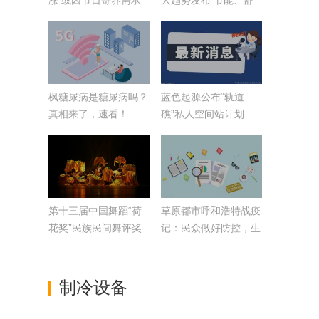
涨 或因节日寄养需求
大趋势发布 节能、舒
增加
适、健康成主线
枫糖尿病是糖尿病吗？
蓝色起源公布“轨道
真相来了，速看！
礁”私人空间站计划
第十三届中国舞蹈“荷
草原都市呼和浩特战疫
花奖”民族民间舞评奖
记：民众做好防控，生
活动开幕
活未受冲击
制冷设备