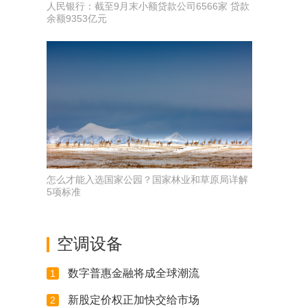
人民银行：截至9月末小额贷款公司6566家 贷款
余额9353亿元
怎么才能入选国家公园？国家林业和草原局详解
5项标准
空调设备
数字普惠金融将成全球潮流
1
新股定价权正加快交给市场
2