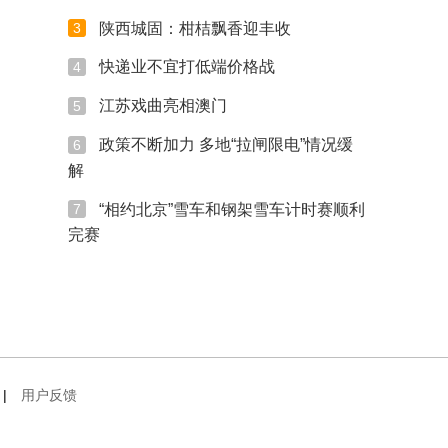
陕西城固：柑桔飘香迎丰收
3
快递业不宜打低端价格战
4
江苏戏曲亮相澳门
5
政策不断加力 多地“拉闸限电”情况缓
6
解
“相约北京”雪车和钢架雪车计时赛顺利
7
完赛
|
用户反馈