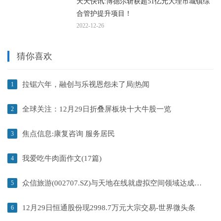
天天快讯:博德尔斩获超51亿元大理市城镇综
合管护提升项目！
2022-12-26
猜你喜欢
拉锯六年，融创与乐视恩怨未了局|热闻
1
全球关注：12月29日折叠屏板块十大牛股一览
2
焦点信息:康复咨询 服务居民
3
我爱吃牛肉面作文(17篇)
4
众信旅游(002707.SZ)与天地在线就虚拟空间领域达成战略合作
5
12月29日恒通股份现2998.7万元大宗交易-世界微头条
6