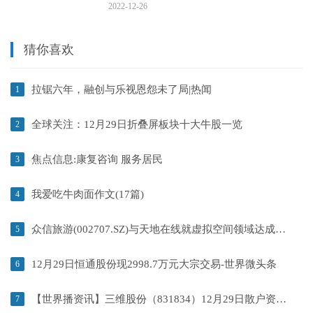
2022-12-26
猜你喜欢
拉锯六年，融创与乐视恩怨未了局|热闻
1
全球关注：12月29日折叠屏板块十大牛股一览
2
焦点信息:康复咨询 服务居民
3
我爱吃牛肉面作文(17篇)
4
众信旅游(002707.SZ)与天地在线就虚拟空间领域达成战略合作
5
12月29日恒通股份现2998.7万元大宗交易-世界微头条
6
【世界播资讯】三维股份（831834）12月29日散户资金净卖出11.77万元
7