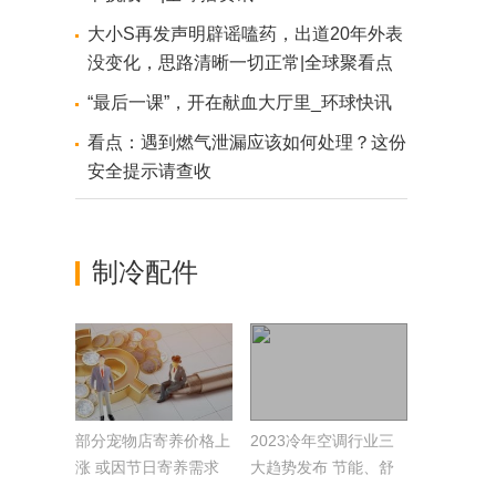
大小S再发声明辟谣嗑药，出道20年外表
没变化，思路清晰一切正常|全球聚看点
“最后一课”，开在献血大厅里_环球快讯
看点：遇到燃气泄漏应该如何处理？这份
安全提示请查收
制冷配件
部分宠物店寄养价格上
2023冷年空调行业三
涨 或因节日寄养需求
大趋势发布 节能、舒
增加
适、健康成主线