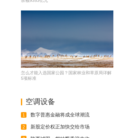
余额9353亿元
怎么才能入选国家公园？国家林业和草原局详解
5项标准
空调设备
数字普惠金融将成全球潮流
1
新股定价权正加快交给市场
2