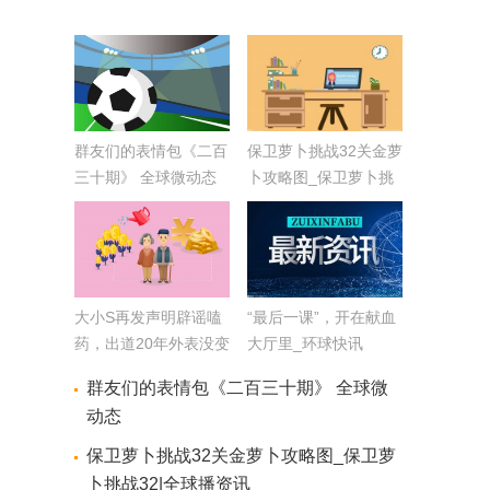
群友们的表情包《二百
保卫萝卜挑战32关金萝
三十期》 全球微动态
卜攻略图_保卫萝卜挑
战32|全球播资讯
大小S再发声明辟谣嗑
“最后一课”，开在献血
药，出道20年外表没变
大厅里_环球快讯
化，思路清晰一切正
群友们的表情包《二百三十期》 全球微
常|全球聚看点
动态
保卫萝卜挑战32关金萝卜攻略图_保卫萝
卜挑战32|全球播资讯