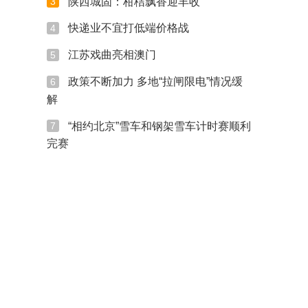
陕西城固：柑桔飘香迎丰收
3
快递业不宜打低端价格战
4
江苏戏曲亮相澳门
5
政策不断加力 多地“拉闸限电”情况缓
6
解
“相约北京”雪车和钢架雪车计时赛顺利
7
完赛