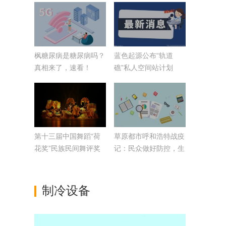
枫糖尿病是糖尿病吗？
蓝色起源公布“轨道
真相来了，速看！
礁”私人空间站计划
第十三届中国舞蹈“荷
草原都市呼和浩特战疫
花奖”民族民间舞评奖
记：民众做好防控，生
活动开幕
活未受冲击
制冷设备