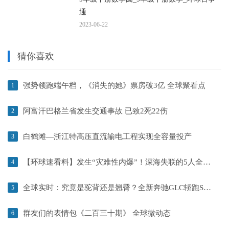
通
2023-06-22
猜你喜欢
强势领跑端午档，《消失的她》票房破3亿 全球聚看点
1
阿富汗巴格兰省发生交通事故 已致2死22伤
2
白鹤滩—浙江特高压直流输电工程实现全容量投产
3
【环球速看料】发生“灾难性内爆”！深海失联的5人全部遇难
4
全球实时：究竟是驼背还是翘臀？全新奔驰GLC轿跑SUV插电混动版来了
5
群友们的表情包《二百三十期》 全球微动态
6